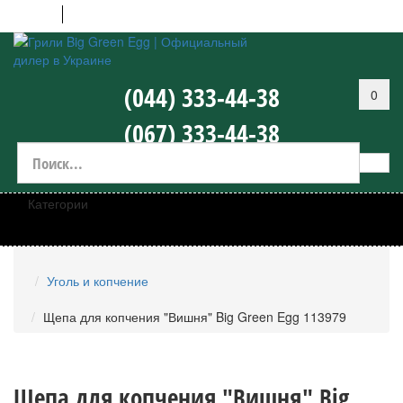
UA
RU
(044) 333-44-38
0
(067) 333-44-38
Категории
Уголь и копчение
Щепа для копчения "Вишня" Big Green Egg 113979
Щепа для копчения "Вишня" Big