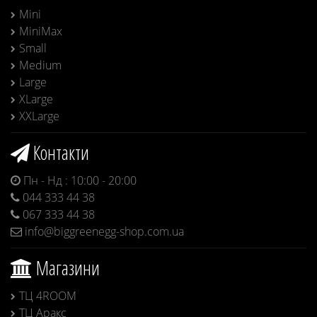
Mini
MiniMax
Small
Medium
Large
XLarge
XXLarge
Контакти
Пн - Нд : 10:00 - 20:00
044 333 44 38
067 333 44 38
info@biggreenegg-shop.com.ua
Магазини
ТЦ 4ROOM
ТЦ Аракс