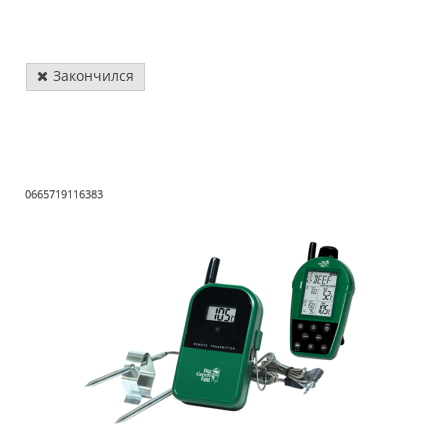
Закончился
0665719116383