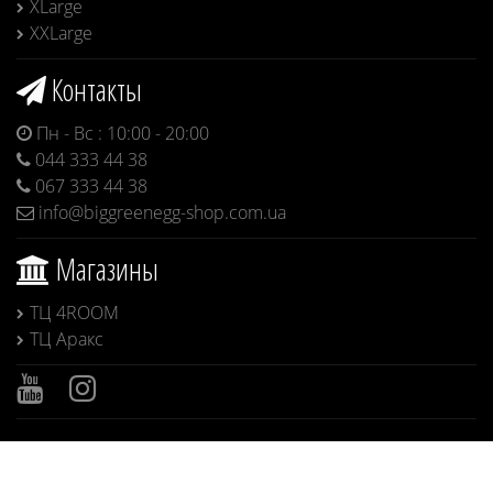
XLarge
XXLarge
Контакты
Пн - Вс : 10:00 - 20:00
044 333 44 38
067 333 44 38
info@biggreenegg-shop.com.ua
Магазины
ТЦ 4ROOM
ТЦ Аракс