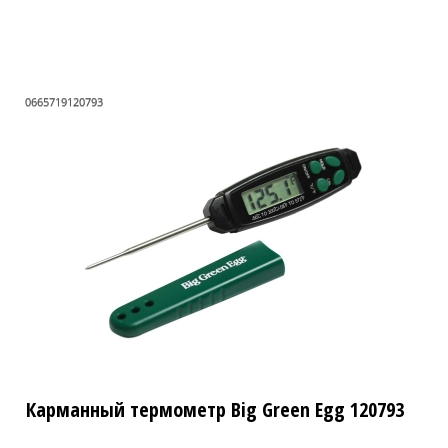
0665719120793
Карманный термометр Big Green Egg 120793