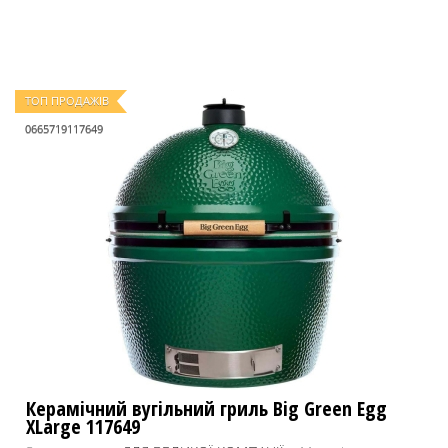
ТОП ПРОДАЖІВ
0665719117649
Керамічний вугільний гриль Big Green Egg
XLarge 117649