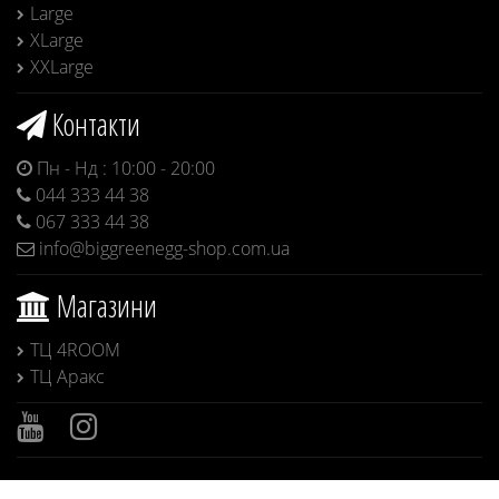
Large
XLarge
XXLarge
Контакти
Пн - Нд : 10:00 - 20:00
044 333 44 38
067 333 44 38
info@biggreenegg-shop.com.ua
Магазини
ТЦ 4ROOM
ТЦ Аракс