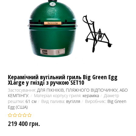
Керамічний вугільний гриль Big Green Egg
XLarge у гнізді з ручкою SET10
Застосування:
ДЛЯ ПІКНІКІВ, ПЛЯЖНОГО ВІДПОЧИНКУ, АБО
КЕМПІНГУ.
Матеріал корпусу гриля:
кераміка
Діаметр
решітки:
61 см
Вид палива:
вугілля
Виробник::
Big Green
Egg (США)
219 400 грн.