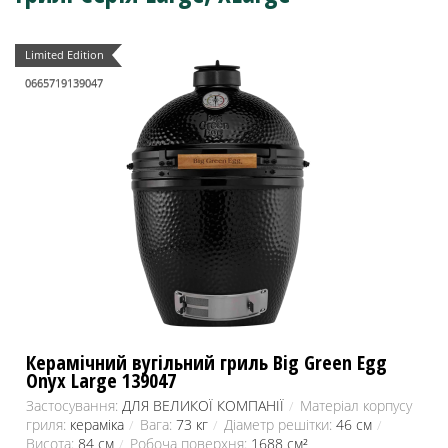
Limited Edition
0665719139047
Керамічний вугільний гриль Big Green Egg
Onyx Large 139047
Застосування:
ДЛЯ ВЕЛИКОЇ КОМПАНІЇ
Матеріал корпусу
гриля:
кераміка
Вага:
73 кг
Діаметр решітки:
46 см
Висота:
84 см
Робоча поверхня:
1688 см²