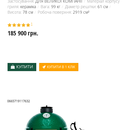
Застосування:
ДЛЯ ВЕЛИКОЇ КОМПАНІЇ
Матеріал корпусу
гриля:
кераміка
Вага:
99 кг
Діаметр решітки:
61 см
Висота:
78 см
Робоча поверхня:
2919 см²
1
185 900 грн.
КУПИТИ
КУПИТИ В 1 КЛІК
0665719117632