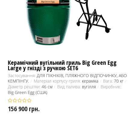
Керамічний вугільний гриль Big Green Egg
Large у гнізді з ручкою SET6
Застосування:
ДЛЯ ПІКНІКІВ, ПЛЯЖНОГО ВІДПОЧИНКУ, АБО
КЕМПІНГУ.
Матеріал корпусу гриля:
кераміка
Вага:
70 кг
Діаметр решітки:
46 см
Вид палива:
вугілля
Виробник::
Big Green Egg (США)
156 900 грн.