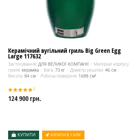
Керамічний вугільний гриль Big Green Egg
Large 117632
Застосування:
ДЛЯ ВЕЛИКОЇ КОМПАНІЇ
Матеріал корпусу
гриля:
кераміка
Вага:
73 кг
Діаметр решітки:
46 см
Висота:
84 см
Робоча поверхня:
1688 см²
3
124 900 грн.
КУПИТИ
КУПИТИ В 1 КЛІК