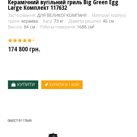
Керамічний вугільний гриль Big Green Egg
Large Комплект 117632
Застосування:
ДЛЯ ВЕЛИКОЇ КОМПАНІЇ
Матеріал корпусу
гриля:
кераміка
Вага:
73 кг
Діаметр решітки:
46 см
Висота:
84 см
Робоча поверхня:
1688 см²
2
174 800 грн.
КУПИТИ
КУПИТИ В 1 КЛІК
0665719117649