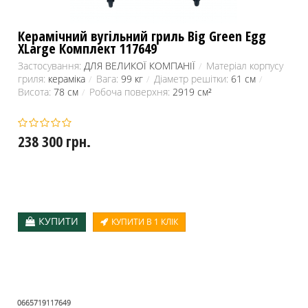
Керамічний вугільний гриль Big Green Egg
XLarge Комплект 117649
Застосування:
ДЛЯ ВЕЛИКОЇ КОМПАНІЇ
Матеріал корпусу
гриля:
кераміка
Вага:
99 кг
Діаметр решітки:
61 см
Висота:
78 см
Робоча поверхня:
2919 см²
238 300 грн.
КУПИТИ
КУПИТИ В 1 КЛІК
0665719117649