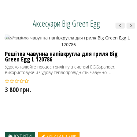
Аксесуари Big Green Egg
0665719120786
Решітка чавунна напівкругла для гриля Big
Green Egg L 120786
Удосконалюйте процес грилінгу в системі EGGspander,
використовуючи чудову теплопровідність чавунної ..
3 800 грн.
КУПИТИ
КУПИТИ В 1 КЛІК