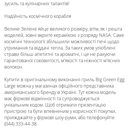
зусиль та кулінарних талантів!
Надійність космічного корабля
Велике Зелене яйце великого розміру, втім, як і решта
моделей, зовні вкрите керамікою з розряду NASA. Саме
космічні технології збільшили можливості печі щодо
утримання та віддачі тепла. За таких умов улюблені
страви більш апетитні та ароматні, і це не рахуючи
гарантованої соковитості, м'якості та ніжності м'ясних
волокон.
Купити в оригінальному виконанні гриль Big Green Egg
Large можна у магазинах офіційного представника
американського бренду в Україні. Тут кожна модель
має фірмові відмінності та супроводжується
унікальним кодом. Щоб отримати презентацію
пристрою та бути впевненим у корисності покупки,
приїжджайте у фірмові шоу-руми, або телефонуйте
(044) 333-44-38.