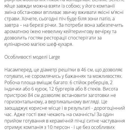
яйце завжди можна взяти із собою; у його компанії
зміна обстановки впливає звичку вживати якісні м'ясні
страви. Хочете, сьогодні піч буде біля зони патіо, а
завтра – на березі річки. За потреби вона забезпечить
ароматною їжею невелику кейтерингову вечірку та
дозволить гостям ресторації спостерігати за
кулінарною магією шеф-кухаря.
Особливості моделі Large
Насамперед, це діаметр решітки в 46 см, що дозволяє
готувати, не соромлячись у бажаннях та можливостях.
Робоча площа вміщає багато: 6 стійок реберців, 2
індички або 6 курок, 12 бургерів або 8 стеків. Висота
пристрою 84 см дозволяє встановити заготовки не
горизонтальному, а вертикальному вигляді. Це
заощаджує корисне місце і в результаті - дорогоцінний
час. Адже гості вже чекають на смачність! За один
прийом готування в керамічній пічці ситне частування
отримує компанія з 10 персон - і це без особливих