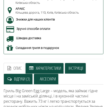
Київська область
АРАКС
Кільцева дорога, 110, Київ, Київська область
Знижки для наших клієнтів
Зручні способи оплати
Швидка доставка
Складання гриля в подарунок
ОПИС
ХАРАКТЕРИСТИКИ
ІНСТРУКЦІЇ
ВІДГУКИ (3)
АКСЕСУАРИ
Гриль Big Green Egg Large – модель, яка займає гідне
місце і на заміській ділянці, і в кухонній частині
ресторану. Важить 73 кг і легко транспортується за
рахунок мобільних ніжок на коліщатках. Велике Зелене