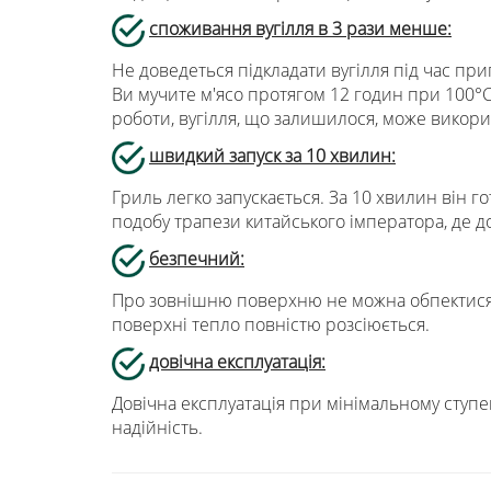
споживання вугілля в 3 рази менше:
Не доведеться підкладати вугілля під час пр
Ви мучите м'ясо протягом 12 годин при 100°С
роботи, вугілля, що залишилося, може викор
швидкий запуск за 10 хвилин:
Гриль легко запускається. За 10 хвилин він 
подобу трапези китайського імператора, де д
безпечний:
Про зовнішню поверхню не можна обпектися. К
поверхні тепло повністю розсіюється.
довічна експлуатація:
Довічна експлуатація при мінімальному ступе
надійність.