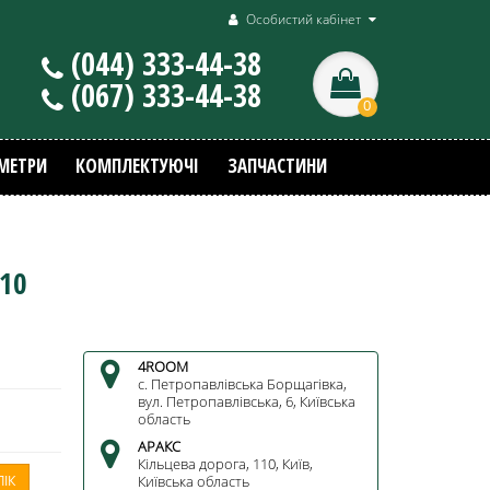
Особистий кабінет
(044) 333-44-38
(067) 333-44-38
0
МЕТРИ
КОМПЛЕКТУЮЧІ
ЗАПЧАСТИНИ
T10
4ROOM
c. Петропавлівська Борщагівка,
вул. Петропавлівська, 6, Київська
область
АРАКС
Кільцева дорога, 110, Київ,
ЛІК
Київська область