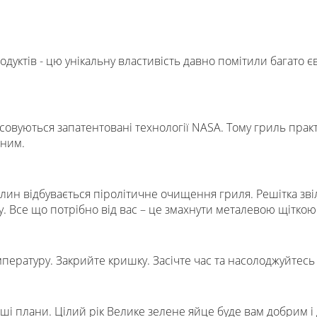
родуктів - цю унікальну властивість давно помітили багато 
совуються запатентовані технології NASA. Тому гриль прак
нним.
ин відбувається піролітичне очищення гриля. Решітка звіль
у. Все що потрібно від вас – це змахнути металевою щіткою
пературу. Закрийте кришку. Засічте час та насолоджуйтесь 
 ваші плани. Цілий рік Велике зелене яйце буде вам добрим 