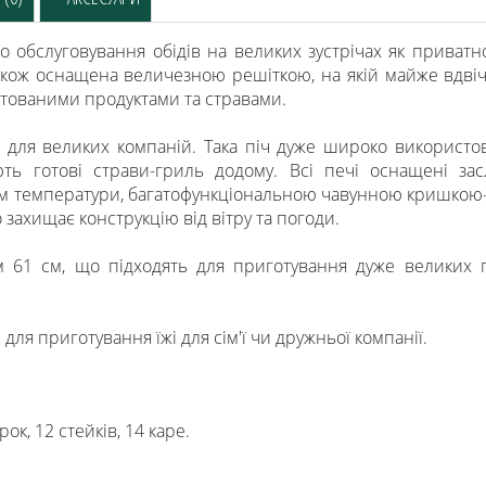
о обслуговування обідів на великих зустрічах як приватно
також оснащена величезною решіткою, на якій майже вдвічі
отованими продуктами та стравами.
для великих компаній. Така піч дуже широко використов
ь готові страви-гриль додому. Всі печі оснащені зас
м температури, багатофункціональною чавунною кришкою
 захищає конструкцію від вітру та погоди.
 61 см, що підходять для приготування дуже великих піц
 для приготування їжі для сім'ї чи дружньої компанії.
ок, 12 стейків, 14 каре.