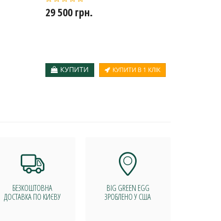
29 500 грн.
15 900
КУПИТИ
КУП
КУПИТИ В 1 КЛІК
БЕЗКОШТОВНА
BIG GREEN EGG
ДОСТАВКА ПО КИЄВУ
ЗРОБЛЕНО У США