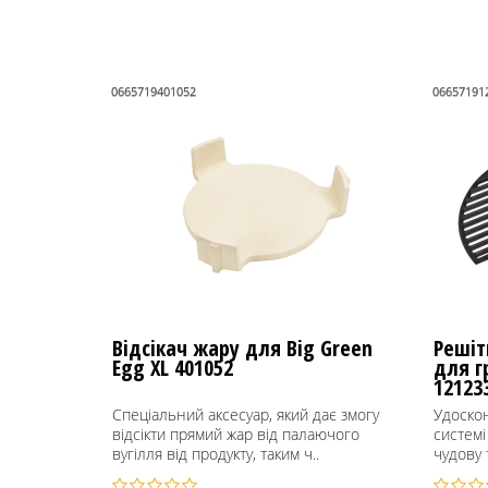
0665719401052
06657191
Відсікач жару для Big Green
Решіт
Egg XL 401052
для г
12123
Спеціальний аксесуар, який дає змогу
Удоско
відсікти прямий жар від палаючого
систем
вугілля від продукту, таким ч..
чудову 