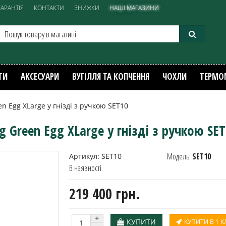
ГАРАНТІЯ
КОНТАКТИ
ЗНИЖКИ
НАШІ МАГАЗИНИ
ТИ
АКСЕСУАРИ
ВУГІЛЛЯ ТА КОПЧЕННЯ
ЧОХЛИ
ТЕРМО
n Egg XLarge у гнізді з ручкою SET10
g Green Egg XLarge у гнізді з ручкою SE
Модель:
SET10
Артикул:
SET10
В наявності
219 400 грн.
КУПИТИ
КУПИТИ В 1 К