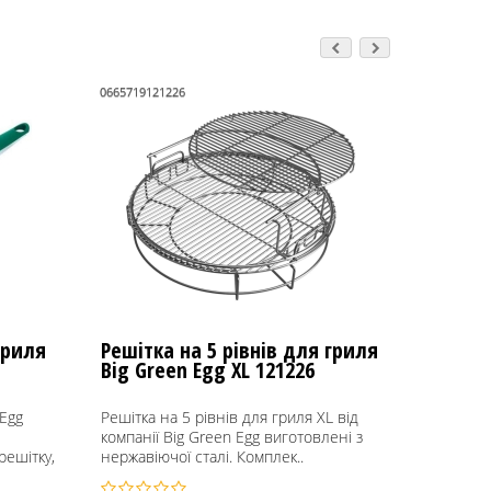
0665719121226
0665719121
гриля
Решітка на 5 рівнів для гриля
Решітк
Big Green Egg XL 121226
гриля B
Egg
Решітка на 5 рівнів для гриля XL від
Решітка 
компанії Big Green Egg виготовлені з
Big Gree
решітку,
нержавіючої сталі. Комплек..
сталь;си