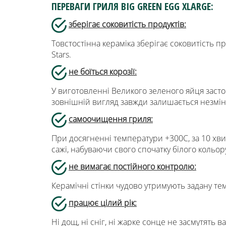
ПЕРЕВАГИ ГРИЛЯ BIG GREEN EGG XLARGE:
зберігає соковитість продуктів:
Товстостінна кераміка зберігає соковитість п
Stars.
не боїться корозії:
У виготовленні Великого зеленого яйця засто
зовнішній вигляд завжди залишається незмі
самоочищення гриля:
При досягненні температури +300С, за 10 хвил
сажі, набуваючи свого спочатку білого кольор
не вимагає постійного контролю:
Керамічні стінки чудово утримують задану тем
працює цілий рік:
Ні дощ, ні сніг, ні жарке сонце не засмутять