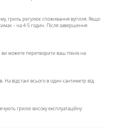
иму, гриль регулює споживання вугілля. Якщо
жимах – на 4-5 годин. Після завершення
, ви можете перетворити ваш пікнік на
 На відстані всього в один сантиметр від
печують грилю високу експлуатаційну