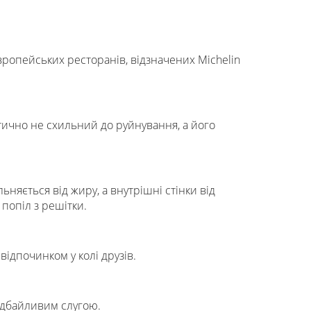
європейських ресторанів, відзначених Michelin
тично не схильний до руйнування, а його
няється від жиру, а внутрішні стінки від
 попіл з решітки.
відпочинком у колі друзів.
і дбайливим слугою.