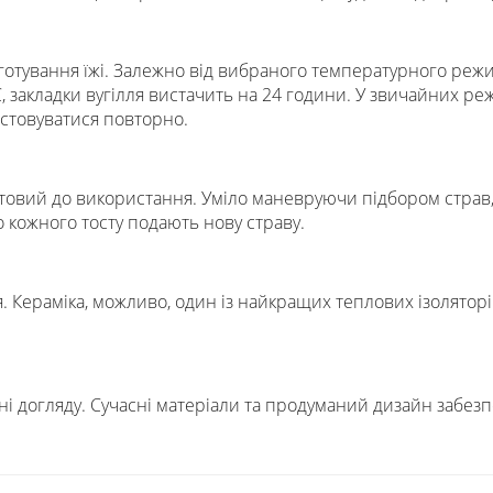
иготування їжі. Залежно від вибраного температурного реж
, закладки вугілля вистачить на 24 години. У звичайних ре
истовуватися повторно.
готовий до використання. Уміло маневруючи підбором страв
о кожного тосту подають нову страву.
ераміка, можливо, один із найкращих теплових ізоляторів.
ні догляду. Сучасні матеріали та продуманий дизайн забез