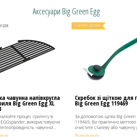
Аксесуари Big Green Egg
21233
ТОП ПРОДАЖІВ
ка чавунна напівкругла
Скребок зі щіткою для 
риля Big Green Egg XL
Big Green Egg 119469
3
налюйте процес грилінгу в
За допомогою щітки Big Green 
і EGGspander, використовуючи
119469, Ви практично миттєво
теплопровідність чавунної ..
очистите сталеву або чавунну 
..