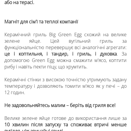
або на терасі.
Магніт для сім'ї та теплої компанії
Керамічний гриль Big Green Egg схожий на велике
зелене яйце. Цей вугільний гриль за
функціональністю перевершує всі аналогічні агрегати:
це і коптильня, і тандир, і гриль, і духовка
. За
допомогою Green Egg можна смажити м'ясо, коптити
рибу і навіть пекти піцу, що хрумтить.
Керамічні стінки з високою точністю утримують задану
температуру і дозволяють томити м'ясо як у печі – до
12 годин.
Не задовольняйтесь малим – беріть від гриля все!
Велике зелене яйце готове до використання лише за
10 хвилин після запуску та споживає втричі менше