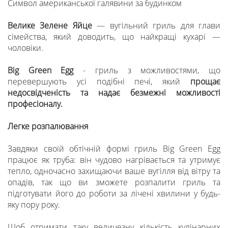
Символ американської галявини за будинком
Велике Зелене Яйце
— вугільний гриль для глави
сімейства, який доводить, що найкращі кухарі —
чоловіки.
Big Green Egg
- гриль з можливостями, що
перевершують усі подібні печі, який
прощає
недосвідченість та надає безмежні можливості
професіоналу.
Легке розпалювання
Завдяки своїй обтічній формі гриль Big Green Egg
працює як труба: він чудово нагрівається та утримує
тепло, одночасно захищаючи ваше вугілля від вітру та
опадів, так що ви зможете розпалити гриль та
підготувати його до роботи за лічені хвилини у будь-
яку пору року.
Щоб отримати таку величезну кількість кулінарних