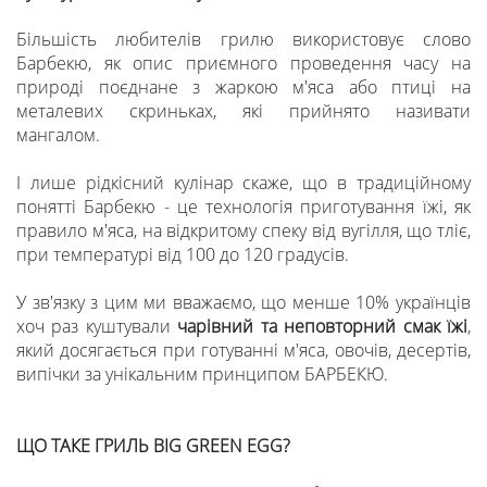
Більшість любителів грилю використовує слово
Барбекю, як опис приємного проведення часу на
природі поєднане з жаркою м'яса або птиці на
металевих скриньках, які прийнято називати
мангалом.
І лише рідкісний кулінар скаже, що в традиційному
понятті Барбекю - це технологія приготування їжі, як
правило м'яса, на відкритому спеку від вугілля, що тліє,
при температурі від 100 до 120 градусів.
У зв'язку з цим ми вважаємо, що менше 10% українців
хоч раз куштували
чарівний та неповторний смак їжі
,
який досягається при готуванні м'яса, овочів, десертів,
випічки за унікальним принципом БАРБЕКЮ.
ЩО ТАКЕ ГРИЛЬ BIG GREEN EGG?