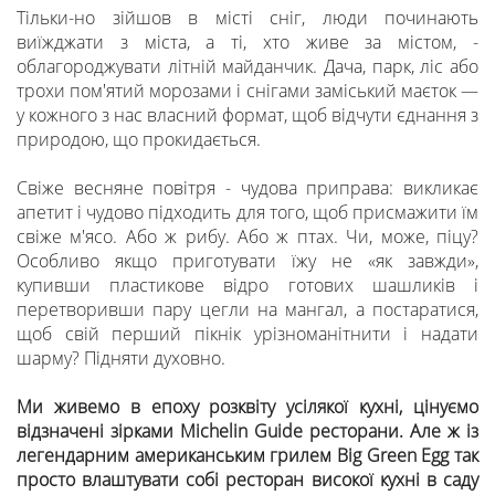
Тільки-но зійшов в місті сніг, люди починають
виїжджати з міста, а ті, хто живе за містом, -
облагороджувати літній майданчик. Дача, парк, ліс або
трохи пом'ятий морозами і снігами заміський маєток —
у кожного з нас власний формат, щоб відчути єднання з
природою, що прокидається.
Свіже весняне повітря - чудова приправа: викликає
апетит і чудово підходить для того, щоб присмажити їм
свіже м'ясо. Або ж рибу. Або ж птах. Чи, може, піцу?
Особливо якщо приготувати їжу не «як завжди»,
купивши пластикове відро готових шашликів і
перетворивши пару цегли на мангал, а постаратися,
щоб свій перший пікнік урізноманітнити і надати
шарму? Підняти духовно.
Ми живемо в епоху розквіту усілякої кухні, цінуємо
відзначені зірками Michelin Guide ресторани. Але ж із
легендарним американським грилем Big Green Egg так
просто влаштувати собі ресторан високої кухні в саду