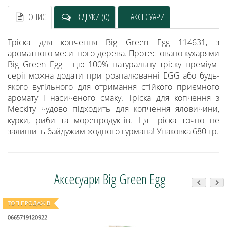
ОПИС
ВІДГУКИ (0)
АКСЕСУАРИ
Тріска для копчення Big Green Egg 114631, з
ароматного меситного дерева. Протестовано кухарями
Big Green Egg - цю 100% натуральну тріску преміум-
серії можна додати при розпалюванні EGG або будь-
якого вугільного для отримання стійкого приємного
аромату і насиченого смаку. Тріска для копчення з
Мескіту чудово підходить для копчення яловичини,
курки, риби та морепродуктів. Ця тріска точно не
залишить байдужим жодного гурмана! Упаковка 680 гр.
Аксесуари Big Green Egg
ТОП ПРОДАЖІВ
0665719120922