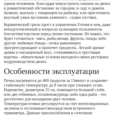
одним человеком. Благодаря чемуустроить пикник на двоих
в романтической обстановке за городом, в саду и дажена
балконе, выехать с товарищем на рыбалку, или приготовить
вкусный ужин вусловиях кемпинга - сущие пустяки.
Керамический гриль прост в управлении.Готовя в нем, даже
неподготовленный в вопросах кулинарии пользователь
блеснетмастерством перед своим спутником. Не важно, что
будет готовиться - мясо, рыба,овощи, фрукты, пицца либо
другие любимые блюда - печка равномерно
прогреет,прожарит и пропечет продукты. Легкий аромат
дымка и насыщенный вкус, сочнаямякоть и хрустящая
корочка - обязательные условия выездного мини ресторана
подруководством двоих.
Особенности эксплуатации
Печка нагревается до 400 градусов за 15минут и сохраняет
стабильную температуру до 8 часов при тлеющих углях.
Нарешетке, диаметром 25 см, помещается большой стейк
или две отбивных, половинакурицы либо одна рыба - что
достаточно для насыщения двух человек.
Температураготовки регулируется за счет вентиляционных
заслонок и отслеживаетсяпосредством встроенного
термометра. Данные приспособления в сочетании