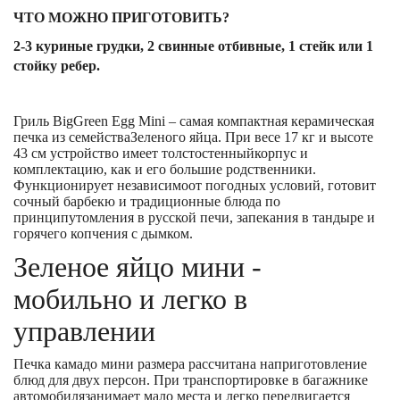
ЧТО МОЖНО ПРИГОТОВИТЬ?
2-3 куриные грудки, 2 свинные отбивные, 1 стейк или 1
стойку ребер.
Гриль
Big
Green
Egg
Mini
– самая компактная керамическая
печка из семействаЗеленого яйца. При весе 17 кг и высоте
43 см устройство имеет толстостенныйкорпус и
комплектацию, как и его большие родственники.
Функционирует независимоот погодных условий, готовит
сочный барбекю и традиционные блюда по
принципутомления в русской печи, запекания в тандыре и
горячего копчения с дымком.
Зеленое яйцо мини -
мобильно и легко в
управлении
Печка камадо мини размера рассчитана наприготовление
блюд для двух персон. При транспортировке в багажнике
автомобилязанимает мало места и легко передвигается