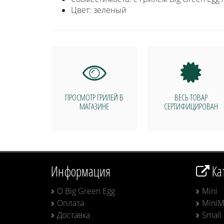
Цвет: зеленый
ПРОСМОТР ГРИЛЕЙ В
ВЕСЬ ТОВАР
МАГАЗИНЕ
СЕРТИФИЦИРОВАН
Информация
Ка
О Big Green Egg
Mini
Оплата
MiniM
Доставка
Small