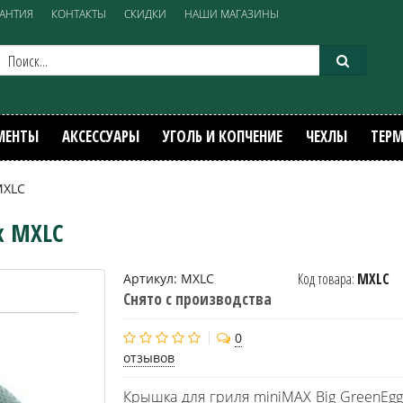
РАНТИЯ
КОНТАКТЫ
СКИДКИ
НАШИ МАГАЗИНЫ
МЕНТЫ
АКСЕССУАРЫ
УГОЛЬ И КОПЧЕНИЕ
ЧЕХЛЫ
ТЕР
MXLC
x MXLC
Код товара:
MXLC
Артикул:
MXLC
Снято с производства
0
отзывов
Крышка для гриля miniMAX Big GreenEgg