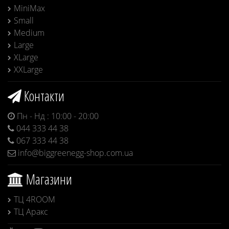
MiniMax
Small
Medium
Large
XLarge
XXLarge
Контакти
Пн - Нд : 10:00 - 20:00
044 333 44 38
067 333 44 38
info@biggreenegg-shop.com.ua
Магазини
ТЦ 4ROOM
ТЦ Аракс