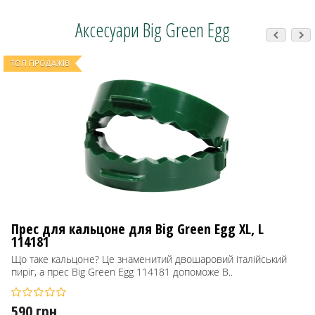
Аксесуари Big Green Egg
ТОП ПРОДАЖІВ
Прес для кальцонe для Big Green Egg XL, L
114181
Що таке кальцоне? Це знаменитий двошаровий італійський
пиріг, а прес Big Green Egg 114181 допоможе В..
590 грн.