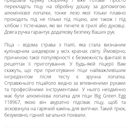
придбала хрумку скоринку і вже готова? Просто
перекладіть піцу на обробну дошку за допомогою
алюмінієвої лопатки, тонке лезо якої тільки плавно
проходить під не тільки під піцею, але також і під
хлібом і тістечками, які ви печете в грилі або духовці.
Довга ручка гарантує додаткову безпеку Ваших рук.
Піца – відома страва з Італії, яка стала визнаним
кулінарним шедевром у всіх країнах світу. Ймовірно,
причиною такої популярності є безмежність фантазії в
рецептах її приготування. У будь-якій піцерії Вам
скажуть, що при приготуванні піци найважливішим
інгредієнтом після тесту є зручна лопатка.
Справжнього піцайоло видно за впевненими рухами
та професійними інструментами. У нього неодмінно
має бути алюмінієва лопатка для піци Big Green Egg
118967, якою він акуратно підсіває піцу, щоб та
зісковзнула на гарячий камінь для випічки. Такий трюк,
безумовно, гідний загальної похвали.