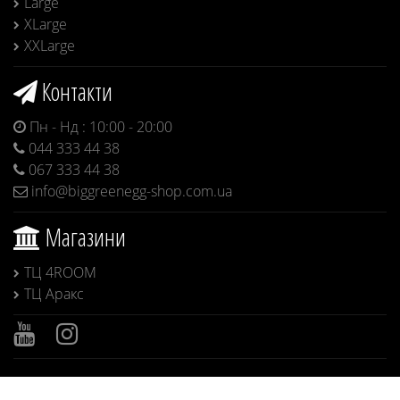
Large
XLarge
XXLarge
Контакти
Пн - Нд : 10:00 - 20:00
044 333 44 38
067 333 44 38
info@biggreenegg-shop.com.ua
Магазини
ТЦ 4ROOM
ТЦ Аракс