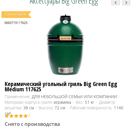
Аксессуары Big Green Egg
ТОП ПРОДАЖ
0665719117625
Керамический угольный гриль Big Green Egg
Medium 117625
Применение:
ДЛЯ НЕБОЛЬШОЙ СЕМЬИ ИЛИ КОМПАНИИ
Материал корпуса гриля:
керамика
Вес:
51 кг
Диаметр
решётки:
38 см
Высота:
72 см
Рабочая поверхность:
1140
см²
1
Снято с производства