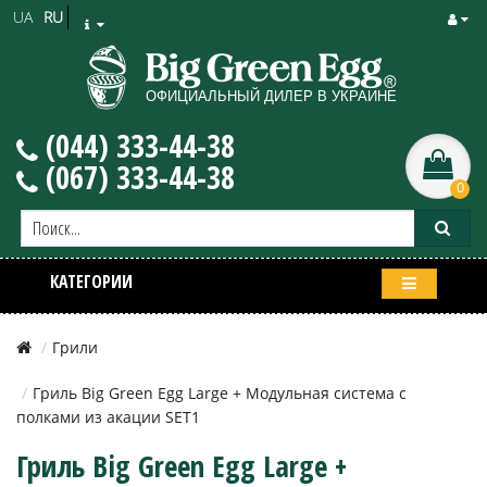
UA
RU
(044) 333-44-38
(067) 333-44-38
0
КАТЕГОРИИ
Грили
Гриль Big Green Egg Large + Модульная система с
полками из акации SET1
Гриль Big Green Egg Large +