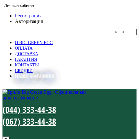
Личный кабинет
Регистрация
Авторизация
UA
RU
O BIG GREEN EGG
ОПЛАТА
ДОСТАВКА
ГАРАНТИЯ
КОНТАКТЫ
СКИДКИ
НАШИ МАГАЗИНЫ
(044) 333-44-38
(067) 333-44-38